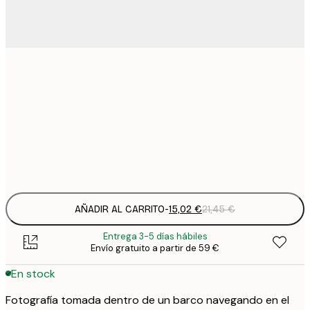
15
30x40 cm
2
23
50x70 cm
3
Frame
options
AÑADIR AL CARRITO
-
15,02 €
21,45 €
Entrega 3-5 días hábiles
Envío gratuito a partir de 59 €
En stock
Fotografía tomada dentro de un barco navegando en el