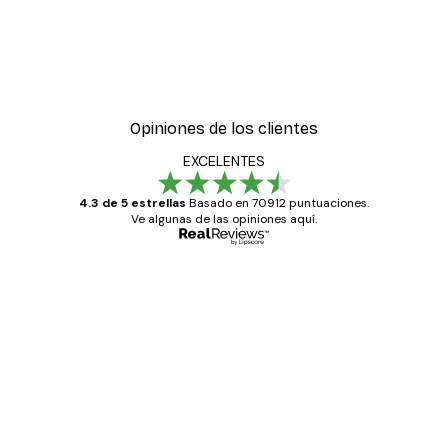
Opiniones de los clientes
EXCELENTES
4.3 de 5 estrellas
Basado en 70912 puntuaciones.
Ve algunas de las opiniones aquí.
Comprador verificado
Opiniones
de
Todo genial
los
clientes
20 abr
Alba R