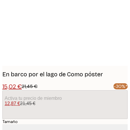
Product
images
En barco por el lago de Como póster
15,02 €
21,45 €
-30%*
Activa tu precio de miembro
12,87 €
21,45 €
Tamaño