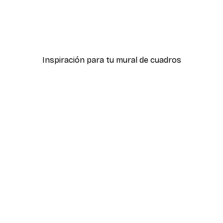
-70%
Outlet
Póster
Cartel de Barcos en lake 
Desde 5,84 €
21,45 €
Inspiración para tu mural de cuadros