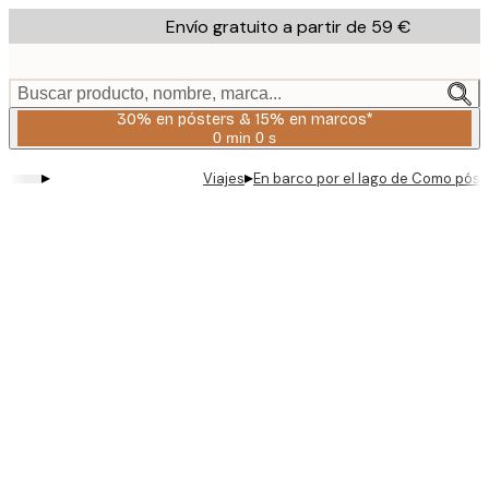
Skip
Envío gratuito a partir de 59 €
to
main
content.
Buscar producto, nombre, marca...
30% en pósters & 15% en marcos*
0 min
0 s
Válido
hasta:
▸
▸
Viajes
En barco por el lago de Como póst
2026-
08-
06