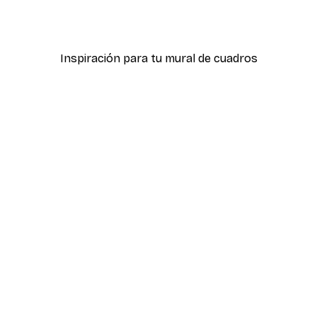
ter
Calles París Póster
Desde 9,07 €
12,95 €
Inspiración para tu mural de cuadros