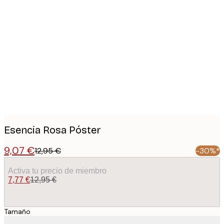
Product
images
Esencia Rosa Póster
9,07 €
12,95 €
-30%*
Activa tu precio de miembro
7,77 €
12,95 €
Tamaño