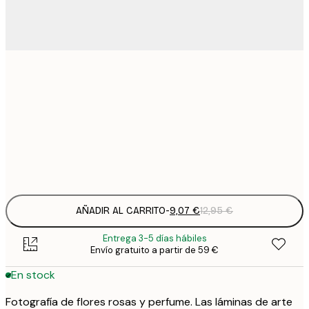
9
21x30 cm
1
15
30x40 cm
2
Frame
options
AÑADIR AL CARRITO
-
9,07 €
12,95 €
Entrega 3-5 días hábiles
Envío gratuito a partir de 59 €
En stock
Fotografía de flores rosas y perfume. Las láminas de arte