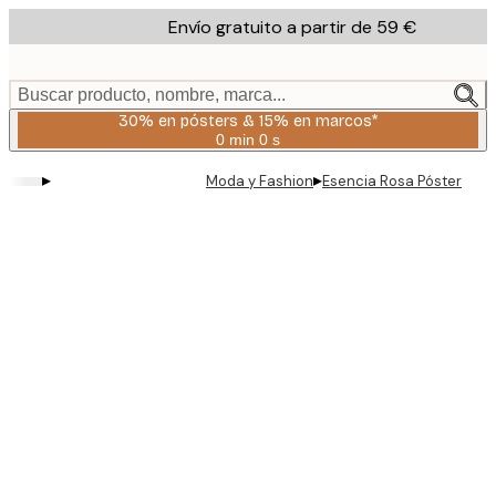
Skip
Envío gratuito a partir de 59 €
to
main
content.
Buscar producto, nombre, marca...
30% en pósters & 15% en marcos*
0 min
0 s
Válido
hasta:
▸
▸
Moda y Fashion
Esencia Rosa Póster
2026-
08-
06