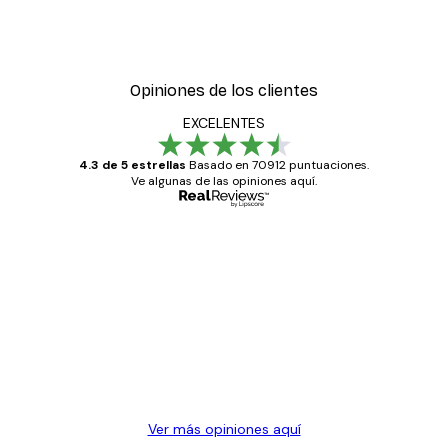
Opiniones de los clientes
EXCELENTES
4.3 de 5 estrellas
Basado en 70912 puntuaciones.
Ve algunas de las opiniones aquí.
Comprador verificado
Opiniones
de
Todo genial
los
clientes
20 abr
Alba R
Ver más opiniones aquí