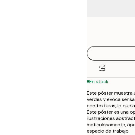
Frame
30x40 cm
options
50x70 cm
En stock
Este póster muestra u
verdes y evoca sensac
con texturas, lo que 
Este póster es una op
ilustraciones abstract
meticulosamente, apor
espacio de trabajo.