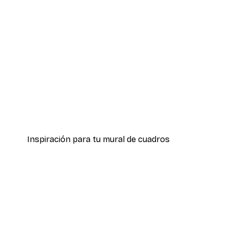
-30%*
William Morris - Portiere de 
Desde 9,07 €
12,95 €
Inspiración para tu mural de cuadros