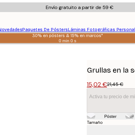
Envío gratuito a partir de 59 €
Novedades
Paquetes De Pósters
Láminas Fotográficas Persona
30% en pósters & 15% en marcos*
0 min
0 s
Válido
hasta:
2026-
08-
06
Grullas en la 
15,02 €
21,45 €
Activa tu precio de 
Póster
Tamaño