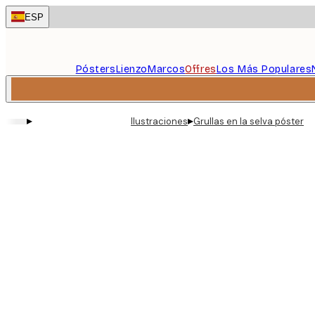
Skip
ESP
to
main
content.
Pósters
Lienzo
Marcos
Offres
Los Más Populares
▸
▸
Ilustraciones
Grullas en la selva póster