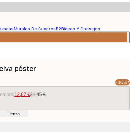
lizadas
Murales De Cuadros
B2B
Ideas Y Consejos
selva póster
-30%*
miembro
|
12,87 €
21,45 €
Lienzo