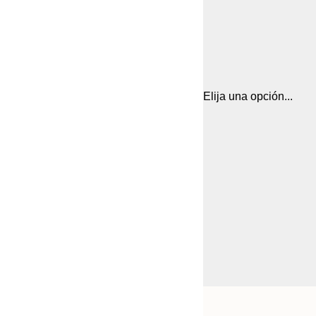
Elija una opción...
Frame
21x30 cm