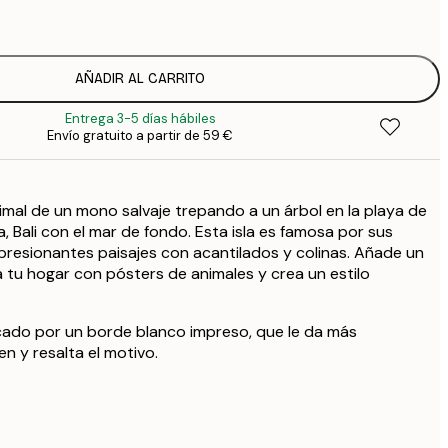
1
12
2
19
AÑADIR AL CARRITO
3
Entrega 3-5 días hábiles
Envío gratuito a partir de 59 €
imal de un mono salvaje trepando a un árbol en la playa de
a, Bali con el mar de fondo. Esta isla es famosa por sus
resionantes paisajes con acantilados y colinas. Añade un
 tu hogar con pósters de animales y crea un estilo
cado por un borde blanco impreso, que le da más
n y resalta el motivo.