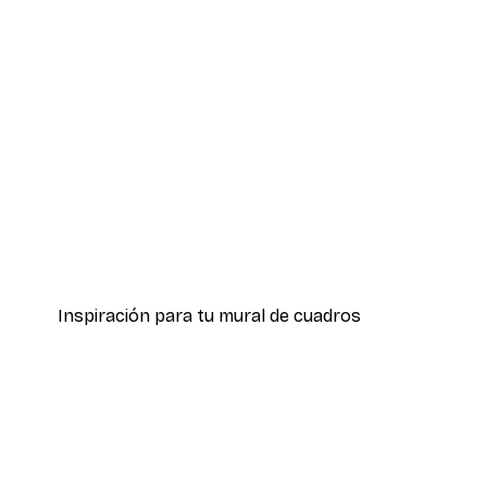
-70%
Outlet
Jardín botánico Póster
Desde 3,88 €
12,95 €
Inspiración para tu mural de cuadros