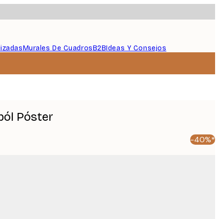
lizadas
Murales De Cuadros
B2B
Ideas Y Consejos
ból Póster
-40%*