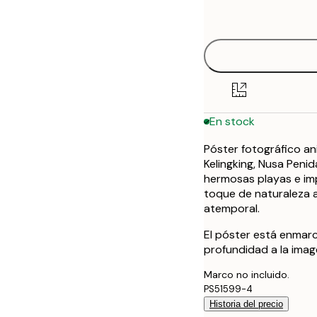
options
30x40 cm
50x70 cm
En stock
Póster fotográfico an
Kelingking, Nusa Penid
hermosas playas e imp
toque de naturaleza a
atemporal.
El póster está enmar
profundidad a la image
Marco no incluido.
PS51599-4
Historia del precio