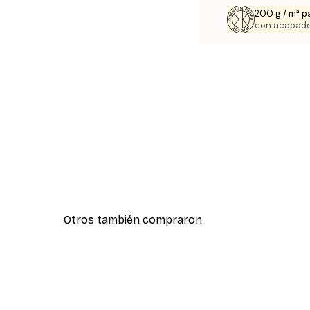
200 g / m² p
con acabado
Otros también compraron