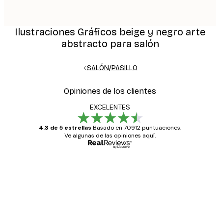
Ilustraciones Gráficos beige y negro arte
abstracto para salón
SALÓN/PASILLO
Opiniones de los clientes
EXCELENTES
4.3 de 5 estrellas
Basado en 70912 puntuaciones.
Ve algunas de las opiniones aquí.
Comprador verificado
Opiniones
de
Todo genial
los
clientes