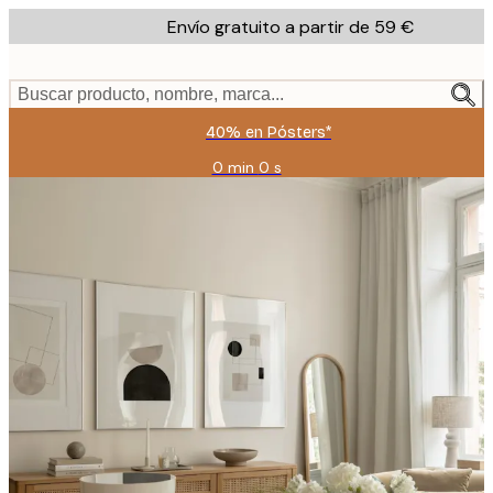
Skip
Envío gratuito a partir de 59 €
to
main
content.
Buscar producto, nombre, marca...
40% en Pósters*
0 min
0 s
Válido
hasta:
2026-
08-
09